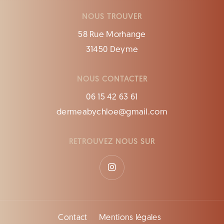
NOUS TROUVER
58 Rue Morhange
31450 Deyme
NOUS CONTACTER
06 15 42 63 61
dermeabychloe@gmail.com
RETROUVEZ NOUS SUR
Contact
Mentions légales