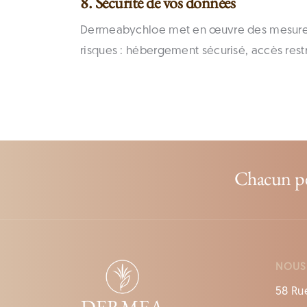
8. Sécurité de vos données
Dermeabychloe met en œuvre des mesures t
risques : hébergement sécurisé, accès rest
Chacun pe
NOUS
58 Ru