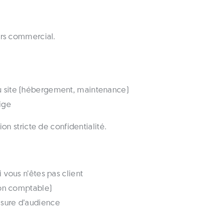
ers commercial.
u site (hébergement, maintenance)
xige
on stricte de confidentialité.
i vous n’êtes pas client
tion comptable)
esure d’audience