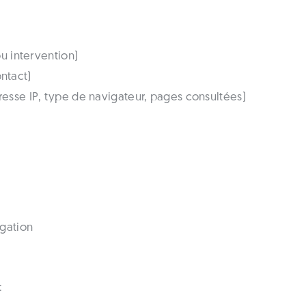
u intervention)
ntact)
esse IP, type de navigateur, pages consultées)
igation
: